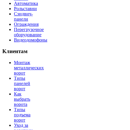
Автоматика
Рольставни
Сэндвич-
панели
Ограждения
Перегрузочное
оборудование
Видеодомофоны
Клиентам
Монтаж
металлических
ворот
Типы
панелей
ворот
Как
выбрать
ворота
Типы
подъема
ворот
Уход за