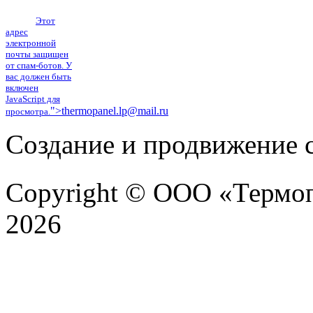
(4742) 40-38-61
E-mail:
Этот
адрес
электронной
почты защищен
от спам-ботов. У
вас должен быть
включен
JavaScript для
">
thermopanel.lp@mail.ru
просмотра.
Создание и продвижение с
Copyright © ООО «Термоп
2026