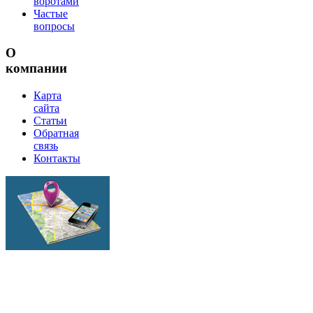
воротами
Частые
вопросы
О
компании
Карта
сайта
Статьи
Обратная
связь
Контакты
г.Липецк
ул.Механизаторов
17а
Тел.: (4742) 555-
101, тел./факс: