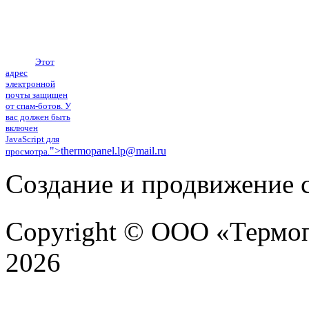
ул.Механизаторов
17а
Тел.: (4742) 555-
101, тел./факс:
(4742) 40-38-61
E-mail:
Этот
адрес
электронной
почты защищен
от спам-ботов. У
вас должен быть
включен
JavaScript для
">
thermopanel.lp@mail.ru
просмотра.
Создание и продвижение с
Copyright © ООО «Термоп
2026