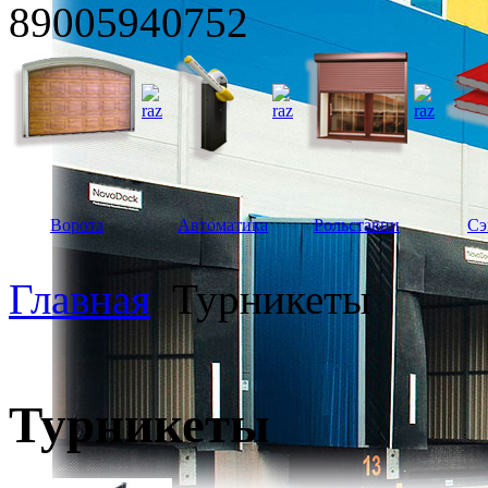
89005940752
Ворота
Автоматика
Рольставни
Сэ
Главная
Турникеты
Турникеты