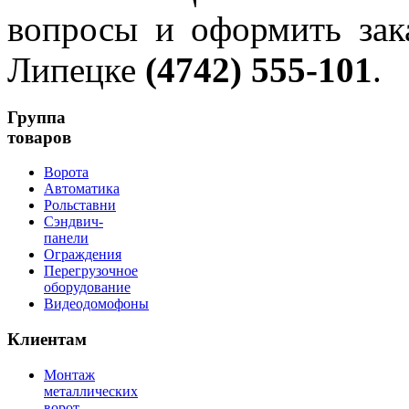
вопросы и оформить зак
Липецке
(4742) 555-101
.
Группа
товаров
Ворота
Автоматика
Рольставни
Сэндвич-
панели
Ограждения
Перегрузочное
оборудование
Видеодомофоны
Клиентам
Монтаж
металлических
ворот