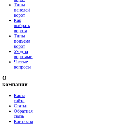
Типы
панелей
ворот
Как
выбрать
ворота
Типы
подъема
ворот
Уход за
воротами
Частые
вопросы
О
компании
Карта
сайта
Статьи
Обратная
связь
Контакты