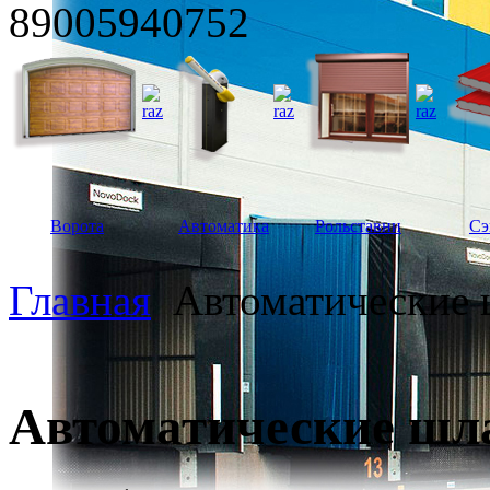
89005940752
Ворота
Автоматика
Рольставни
Сэ
Главная
Автоматические
Автоматические шл