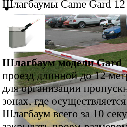
Шлагбаумы Came Gard 12
Шлагбаум модели Gard 
проезд длинной до 12 мет
для организации пропус
зонах, где осуществляетс
Шлагбаум всего за 10 сек
закрывать проем размером