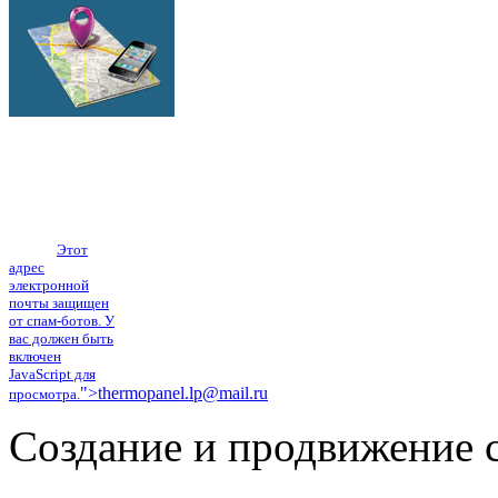
г.Липецк
ул.Механизаторов
17а
Тел.: (4742) 555-
101, тел./факс:
(4742) 40-38-61
E-mail:
Этот
адрес
электронной
почты защищен
от спам-ботов. У
вас должен быть
включен
JavaScript для
">
thermopanel.lp@mail.ru
просмотра.
Создание и продвижение с