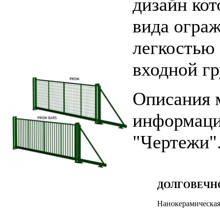
дизайн кот
вида ограж
легкостью
входной г
Описания 
информаци
"Чертежи"
ДОЛГОВЕЧН
Нанокерамическая