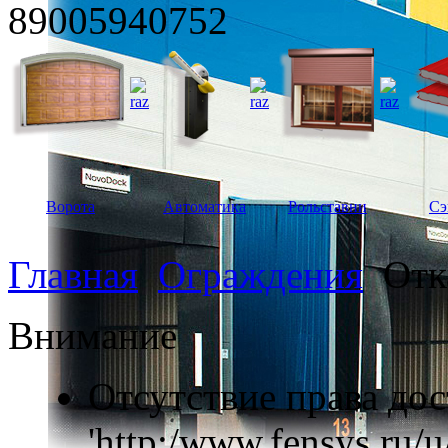
89005940752
Ворота
Автоматика
Рольставни
Сэ
Главная
Ограждения
Отк
Внимание
Отсутствие права дос
'http:/www.fensys.ru/u