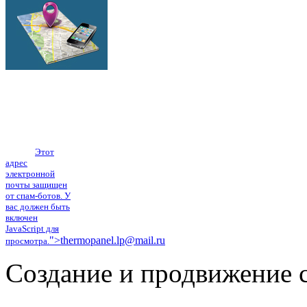
г.Липецк
ул.Механизаторов
17а
Тел.: (4742) 555-
101, тел./факс:
(4742) 40-38-61
E-mail:
Этот
адрес
электронной
почты защищен
от спам-ботов. У
вас должен быть
включен
JavaScript для
">
thermopanel.lp@mail.ru
просмотра.
Создание и продвижение с