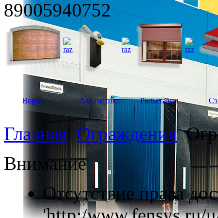
89005940752
Ворота
Автоматика
Рольставни
Сэ
Главная
Ограждения
Огр
Внимание
Отсутствие права дос
'http:/www.fensys.ru/u