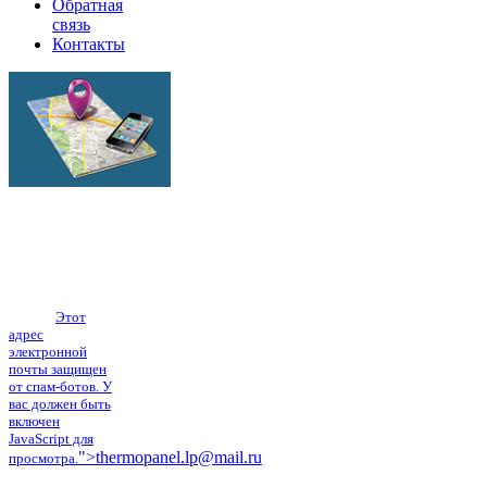
Обратная
связь
Контакты
г.Липецк
ул.Механизаторов
17а
Тел.: (4742) 555-
101, тел./факс:
(4742) 40-38-61
E-mail:
Этот
адрес
электронной
почты защищен
от спам-ботов. У
вас должен быть
включен
JavaScript для
">
thermopanel.lp@mail.ru
просмотра.