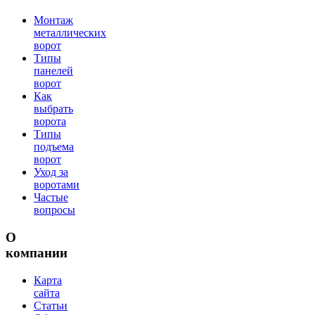
Монтаж
металлических
ворот
Типы
панелей
ворот
Как
выбрать
ворота
Типы
подъема
ворот
Уход за
воротами
Частые
вопросы
О
компании
Карта
сайта
Статьи