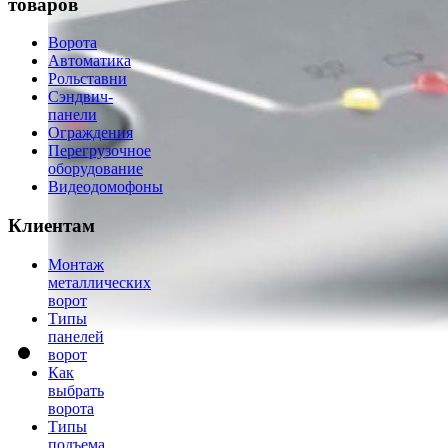
товаров
Ворота
Автоматика
Рольставни
Сэндвич-
панели
Ограждения
Перегрузочное
оборудование
Видеодомофоны
Клиентам
Монтаж
металлических
ворот
Типы
панелей
ворот
Как
выбрать
ворота
Типы
подъема