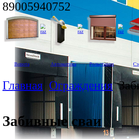
89005940752
Ворота
Автоматика
Рольставни
Сэ
Главная
Ограждения
Заб
Забивные сваи