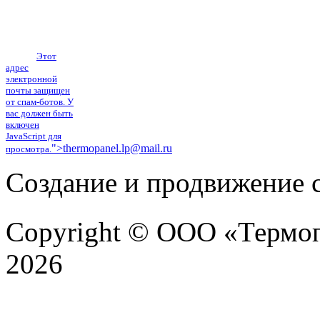
17а
Тел.: (4742) 555-
101, тел./факс:
(4742) 40-38-61
E-mail:
Этот
адрес
электронной
почты защищен
от спам-ботов. У
вас должен быть
включен
JavaScript для
">
thermopanel.lp@mail.ru
просмотра.
Создание и продвижение с
Copyright © ООО «Термоп
2026