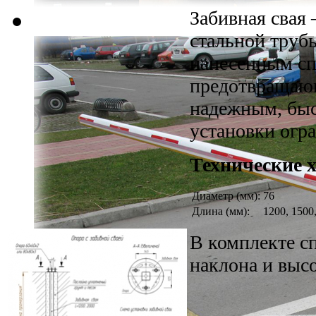
Забивная свая 
стальной труб
нанесенным с
предотвращающ
надежным, быс
установки огр
Технические 
Диаметр (мм):
76
Длина (мм):
1200, 1500
В комплекте с
наклона и выс