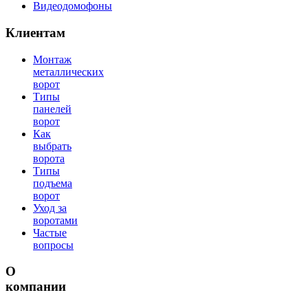
Видеодомофоны
Клиентам
Монтаж
металлических
ворот
Типы
панелей
ворот
Как
выбрать
ворота
Типы
подъема
ворот
Уход за
воротами
Частые
вопросы
О
компании