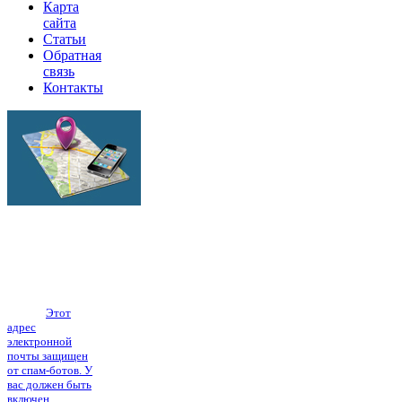
Карта
сайта
Статьи
Обратная
связь
Контакты
г.Липецк
ул.Механизаторов
17а
Тел.: (4742) 555-
101, тел./факс:
(4742) 40-38-61
E-mail:
Этот
адрес
электронной
почты защищен
от спам-ботов. У
вас должен быть
включен