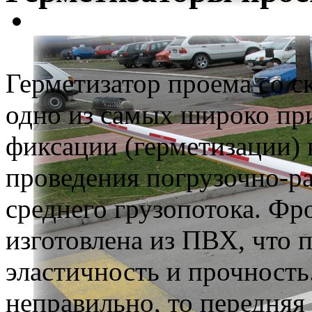
Герметизатор проема со 
одно из самых широко пр
фиксации (герметизации) 
проведения погрузочно-ра
среднего грузопотока. Фр
изготовлена из ПВХ, что 
эластичность и прочность
неправильно, то передняя