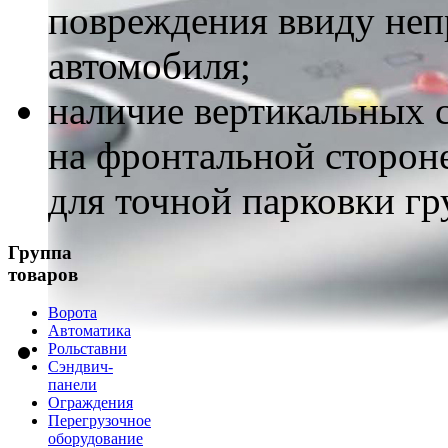
повреждения ввиду неп
автомобиля;
наличие вертикальных 
на фронтальной сторон
для точной парковки гр
Группа
товаров
Ворота
Автоматика
Рольставни
Сэндвич-
панели
Ограждения
Перегрузочное
оборудование