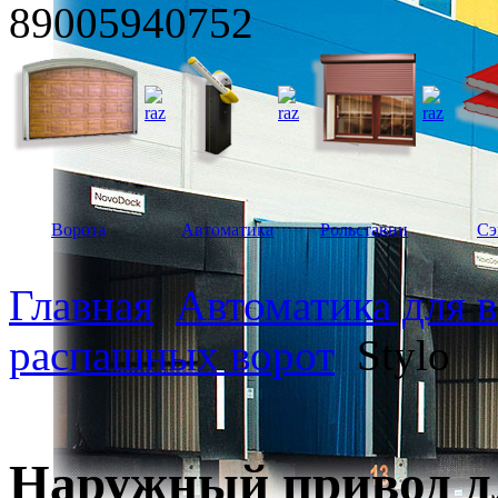
89005940752
Ворота
Автоматика
Рольставни
Сэ
Главная
Автоматика для 
распашных ворот
Stylo
Наружный привод д