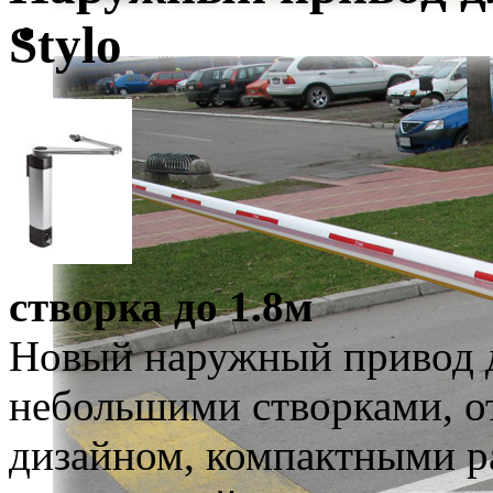
Stylo
створка до 1.8м
Новый наружный привод д
небольшими створками, 
дизайном, компактными р