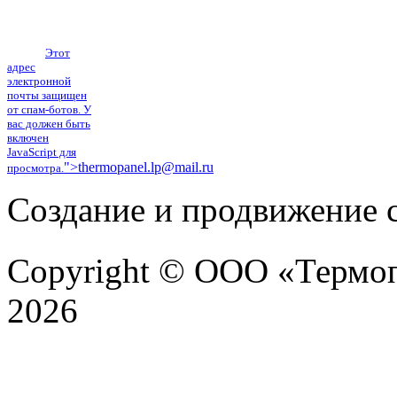
Тел.: (4742) 555-
101, тел./факс:
(4742) 40-38-61
E-mail:
Этот
адрес
электронной
почты защищен
от спам-ботов. У
вас должен быть
включен
JavaScript для
">
thermopanel.lp@mail.ru
просмотра.
Создание и продвижение с
Copyright © ООО «Термоп
2026